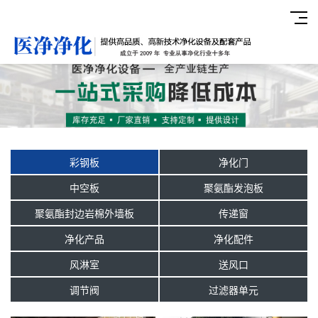
彩钢板
净化门
中空板
聚氨酯发泡板
聚氨酯封边岩棉外墙板
传递窗
净化产品
净化配件
风淋室
送风口
调节阀
过滤器单元