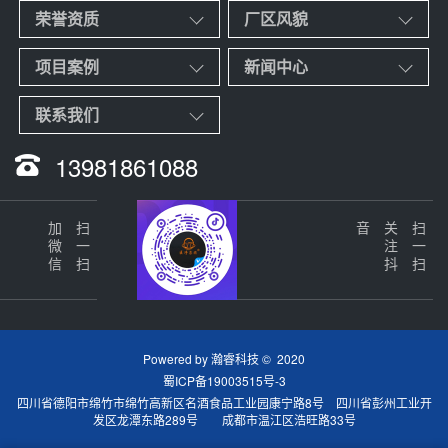
荣誉资质
厂区风貌
项目案例
新闻中心
联系我们
13981861088
加微信
扫一扫
音
关
注
抖
扫一扫
Powered by
瀚睿科技
© 2020
蜀ICP备19003515号-3
四川省德阳市绵竹市绵竹高新区名酒食品工业园康宁路8号 四川省彭州工业开
发区龙潭东路289号 成都市温江区浩旺路33号