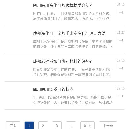
四川医用净化门的边框材质介绍？
09-15
所有门、门套、门口线周边都采用铝合金型材封边。
与传统油漆门封边、聚氯乙烯封边相比，它的优点
是： 1、封边质量好：木门及套吸潮排潮时，对封边
质量毫无影响。 2、...
成都净化门厂家的手术室净化门清洁方法
02-27
成都手术室净化门使用周期的长短除了受购买质量的
影响之外，还主要受日常的清洁维护工作的影响，下
面为大家介绍几个手术室净化门的简便清洁小知识，
大家可以学习一下。 ...
成都岩棉板如何辨别材料的好坏？
05-13
随着对建筑节能工作的推进，一系列政策法规相继出
台并实施。岩棉保温板材料一度被推到了风口浪尖。
此外，还有很多人在选择绝缘材料和不确定的决定。
越来越多的人开始关注...
四川医用钢质门的特点
05-13
1、医用门要充分考虑的是防护功能。防护不仅仅是
保护室外的工人，还要保护噪音、辐射源、气体流动
性等。这些都是医院门诊要具备的标准。 2、有些地
方的医用门设计有磁...
首页
1
2
3
...
尾页
下一页