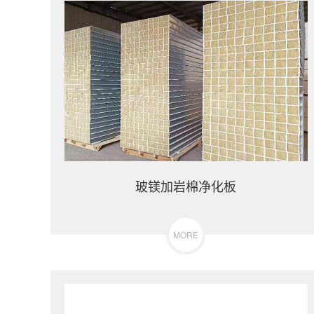
玻镁加岩棉净化板
MORE