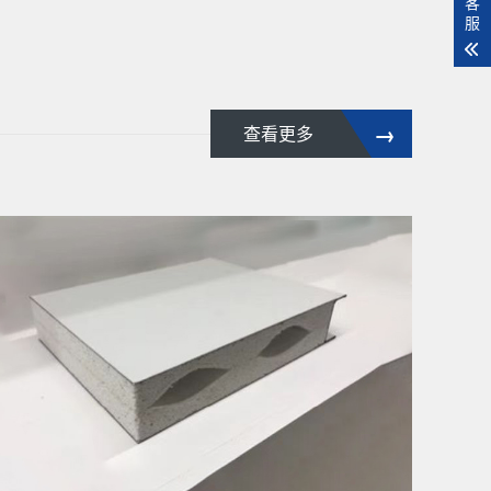
客
服
→
查看更多