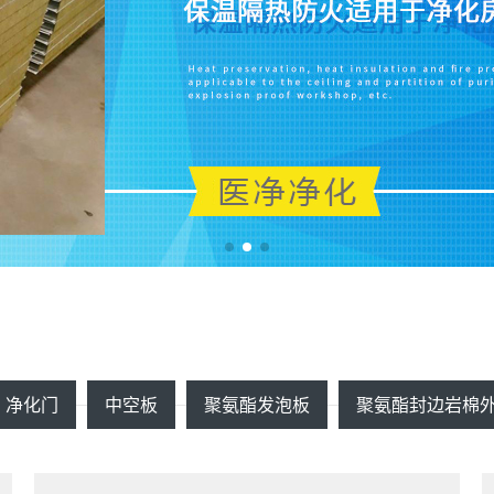
净化门
中空板
聚氨酯发泡板
聚氨酯封边岩棉