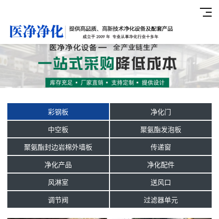
彩钢板
净化门
中空板
聚氨酯发泡板
聚氨酯封边岩棉外墙板
传递窗
净化产品
净化配件
风淋室
送风口
调节阀
过滤器单元