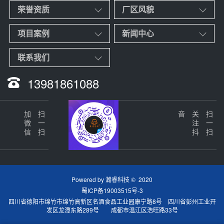
荣誉资质
厂区风貌
项目案例
新闻中心
联系我们
13981861088
加微信
扫一扫
音
关
注
抖
扫一扫
Powered by
瀚睿科技
© 2020
蜀ICP备19003515号-3
四川省德阳市绵竹市绵竹高新区名酒食品工业园康宁路8号 四川省彭州工业开
发区龙潭东路289号 成都市温江区浩旺路33号