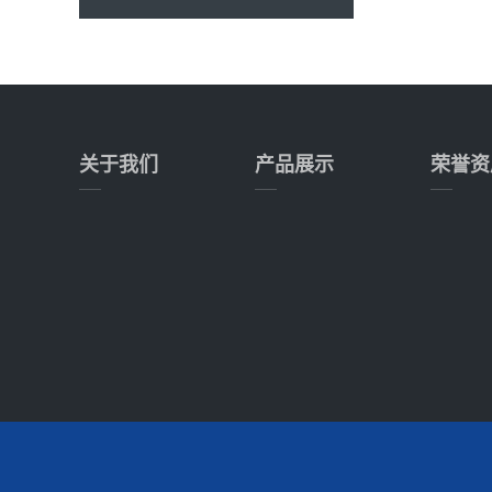
关于我们
产品展示
荣誉资