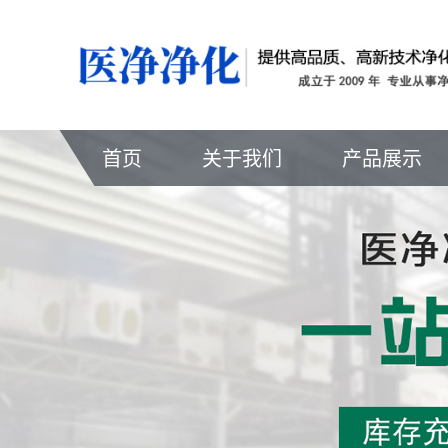
首页
关于我们
产品展示