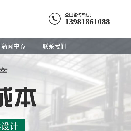
全国咨询热线：
13981861088
新闻中心
联系我们