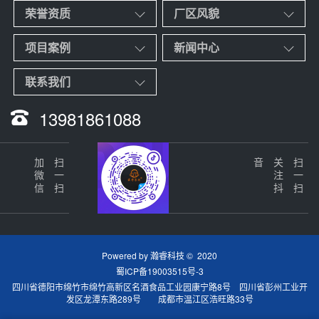
荣誉资质
厂区风貌
项目案例
新闻中心
联系我们
13981861088
加微信
扫一扫
音
关
注
抖
扫一扫
Powered by
瀚睿科技
© 2020
蜀ICP备19003515号-3
四川省德阳市绵竹市绵竹高新区名酒食品工业园康宁路8号 四川省彭州工业开
发区龙潭东路289号 成都市温江区浩旺路33号