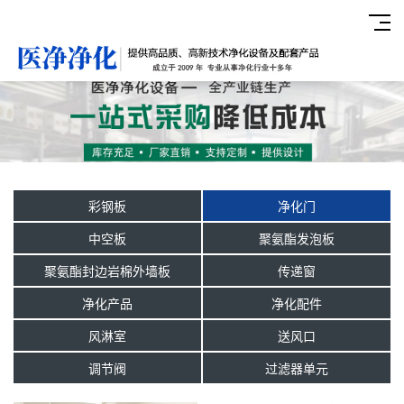
彩钢板
净化门
中空板
聚氨酯发泡板
聚氨酯封边岩棉外墙板
传递窗
净化产品
净化配件
风淋室
送风口
调节阀
过滤器单元