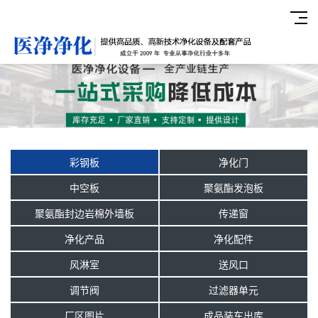
彩钢板
净化门
中空板
聚氨酯发泡板
聚氨酯封边岩棉外墙板
传递窗
净化产品
净化配件
风淋室
送风口
调节阀
过滤器单元
厂区图片
成品装车出库