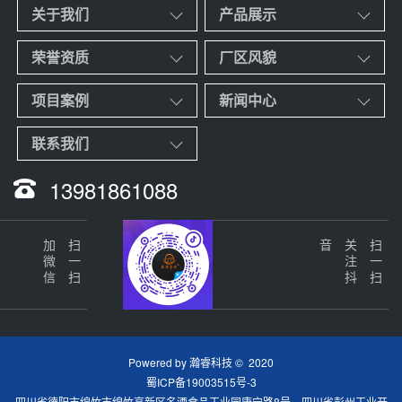
关于我们
产品展示
荣誉资质
厂区风貌
项目案例
新闻中心
联系我们
13981861088
加微信
扫一扫
音
关
注
抖
扫一扫
Powered by
瀚睿科技
© 2020
蜀ICP备19003515号-3
四川省德阳市绵竹市绵竹高新区名酒食品工业园康宁路8号 四川省彭州工业开