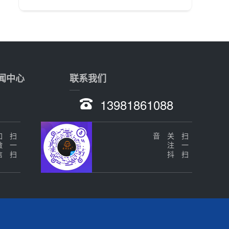
闻中心
联系我们
13981861088
微信
扫一扫
音
关
注
抖
扫一扫