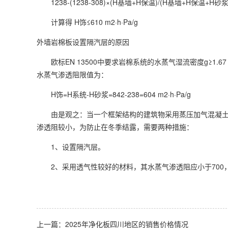
1238-(1238-308)×(H基墙+H保温)/(H基墙+H保温+H砂浆
计算得 H饰≤610 m2·h·Pa/g
外墙岩棉板设置隔汽层的原因
欧标EN 13500中要求岩棉系统的水蒸气湿流密度g≥1.67 g
水蒸气渗透阻限值为：
H饰=H系统-H砂浆=842-238=604 m2·h·Pa/g
由是观之：当一个框架结构的建筑物采用蒸压加气混凝土
渗透阻较小，为防止在冬季结露，需要两种措施：
1、设置隔汽层。
2、采用透气性较好的材料，其水蒸气渗透阻应小于700
上一篇：2025年净化板四川地区的销售价格情况