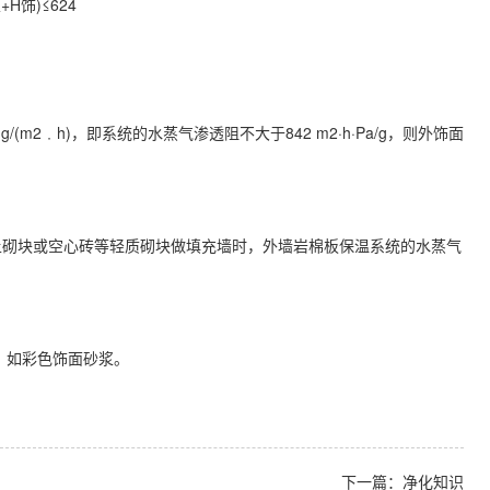
+H饰)≤624
/(m2﹒h)，即系统的水蒸气渗透阻不大于842 m2·h·Pa/g，则外饰面
砌块或空心砖等轻质砌块做填充墙时，外墙岩棉板保温系统的水蒸气
，如彩色饰面砂浆。
下一篇：净化知识