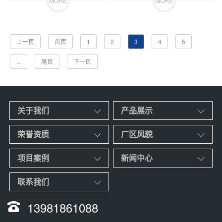
MORE
MORE
上一页
首页
1
2
3
4
5
...
尾页
下一页
关于我们
产品展示
荣誉资质
厂区风貌
项目案例
新闻中心
联系我们
13981861088