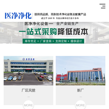
厂区风貌
新厂
...
...
MORE
MORE