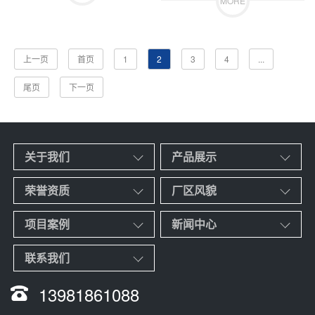
MORE
上一页
首页
1
2
3
4
...
尾页
下一页
关于我们
产品展示
荣誉资质
厂区风貌
项目案例
新闻中心
联系我们
13981861088