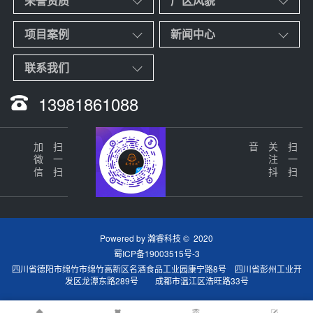
荣誉资质
厂区风貌
项目案例
新闻中心
联系我们
13981861088
加微信
扫一扫
音
关
注
抖
扫一扫
Powered by
瀚睿科技
© 2020
蜀ICP备19003515号-3
四川省德阳市绵竹市绵竹高新区名酒食品工业园康宁路8号 四川省彭州工业开
发区龙潭东路289号 成都市温江区浩旺路33号