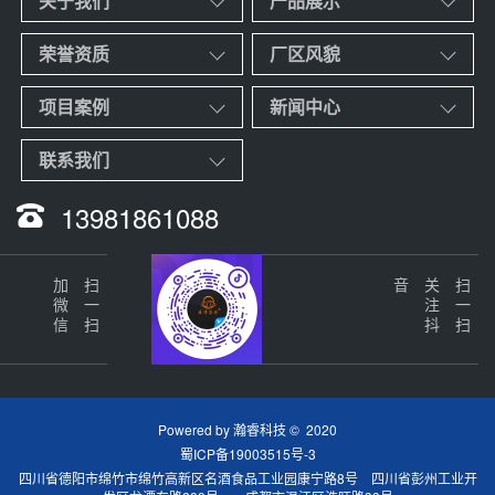
关于我们
产品展示
荣誉资质
厂区风貌
项目案例
新闻中心
联系我们
13981861088
加微信
扫一扫
音
关
注
抖
扫一扫
Powered by
瀚睿科技
© 2020
蜀ICP备19003515号-3
四川省德阳市绵竹市绵竹高新区名酒食品工业园康宁路8号 四川省彭州工业开