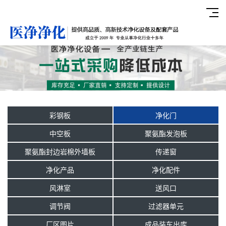
彩钢板
净化门
中空板
聚氨酯发泡板
聚氨酯封边岩棉外墙板
传递窗
净化产品
净化配件
风淋室
送风口
调节阀
过滤器单元
厂区图片
成品装车出库