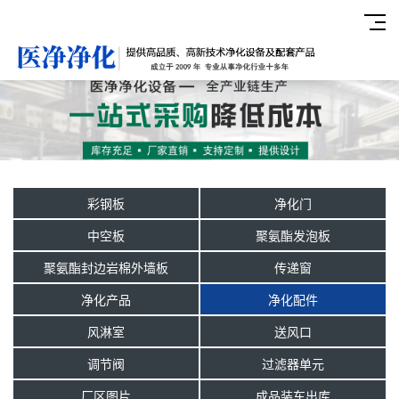
彩钢板
净化门
中空板
聚氨酯发泡板
聚氨酯封边岩棉外墙板
传递窗
净化产品
净化配件
风淋室
送风口
调节阀
过滤器单元
厂区图片
成品装车出库