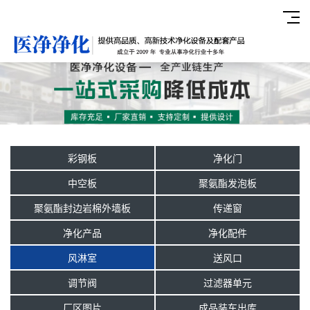
彩钢板
净化门
中空板
聚氨酯发泡板
聚氨酯封边岩棉外墙板
传递窗
净化产品
净化配件
风淋室
送风口
调节阀
过滤器单元
厂区图片
成品装车出库