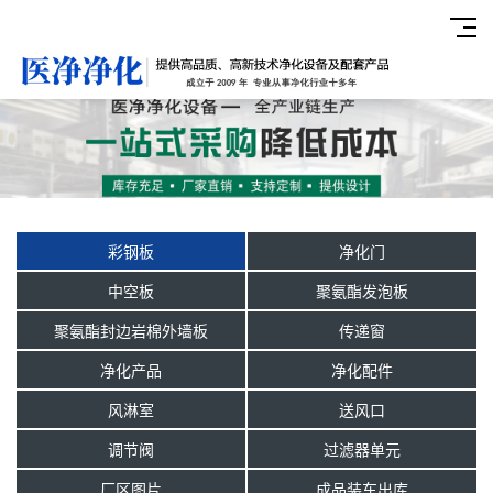
彩钢板
净化门
中空板
聚氨酯发泡板
聚氨酯封边岩棉外墙板
传递窗
净化产品
净化配件
风淋室
送风口
调节阀
过滤器单元
厂区图片
成品装车出库