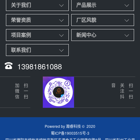
关于我们
产品展示
荣誉资质
厂区风貌
项目案例
新闻中心
联系我们
13981861088
加微信
扫一扫
音
关
注
抖
扫一扫
Powered by
瀚睿科技
© 2020
蜀ICP备19003515号-3
四川省德阳市绵竹市绵竹高新区名酒食品工业园康宁路8号 四川省彭州工业开